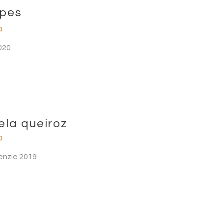
opes
a
020
ela queiroz
a
enzie 2019