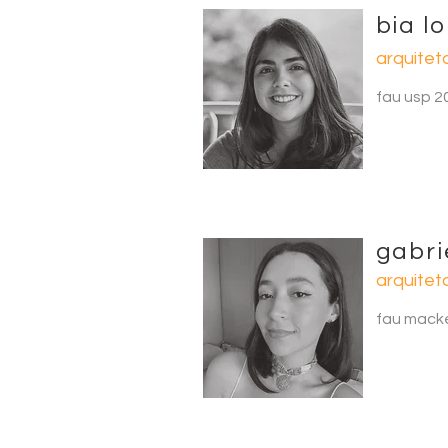
bia l
arquitet
fau usp 2
gabri
arquitet
fau mack