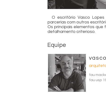
O escritório Vasco Lopes A
parcerias com outros escritór
Os principais elementos que 
detalhamento criterioso.
Equipe
vasco
arquitet
fau mack
fau usp 1