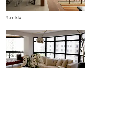
Romilda
Jesuíno